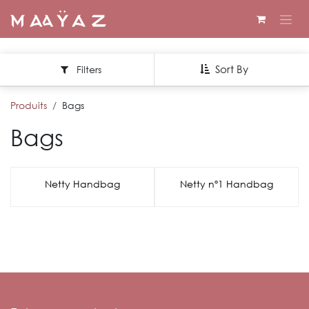
Se rendre au contenu
Sort By
Filters
Produits
Bags
Bags
Netty Handbag
Netty nº1 Handbag