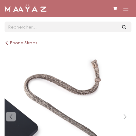
Se rendre au contenu
Phone Straps