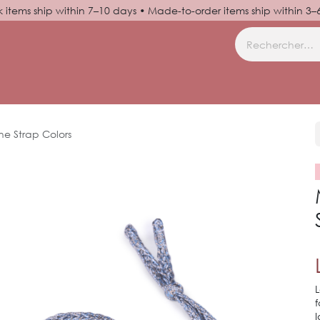
k items ship within 7–10 days • Made-to-order items ship within 3
M
S'INSCRIRE
AIDE
e Strap Colors
L
f
I