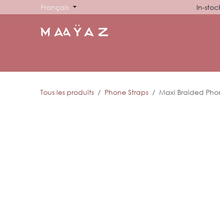
Se rendre au contenu
Français
In-stoc
ACCUEIL
BOUTIQUE
ABOUT US
SHOWROO
Tous les produits
Phone Straps
Maxi Braided Phon