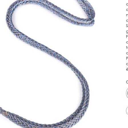
o
a
n
a
S
g
F
c
t
P
d
é
C